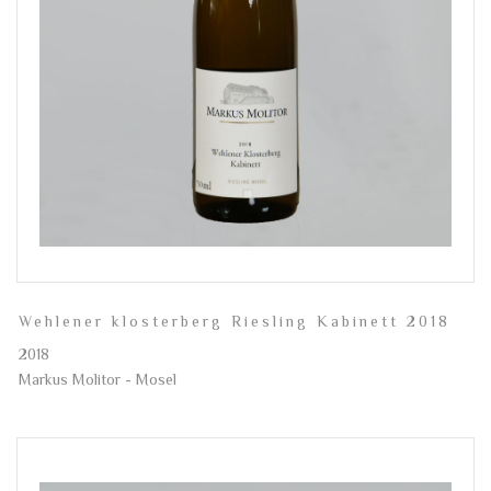
Wehlener klosterberg Riesling Kabinett 2018
2018
Markus Molitor - Mosel