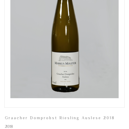
Graacher Domprobst Riesling Auslese 2018
2018