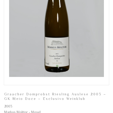
Graacher Domprobst Riesling Auslese 2003 –
GK Meio Doce – Exclusivo Weinklub
2003
Markus Molitor - Mosel