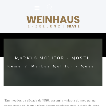
MARKUS MOLITOR - MOSEL
Home
/
Markus Molitor - Mosel
“Em meados da década de 1980, assumi a vinícola do meu pai na
oitava geração. Meus vinhos devem combinar com a idade de ouro