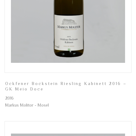
Ockfener Bockstein Riesling Kabinett 2016 –
GK Meio Doce
2016
Markus Molitor - Mosel