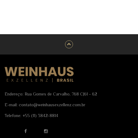
Endereço: Rua Gomes de Carvalho, 768 CJ61 - 62
E-mail:
contato@weinhausexzellenz.com.br
Telefone:
+55 (11) 3842-8814