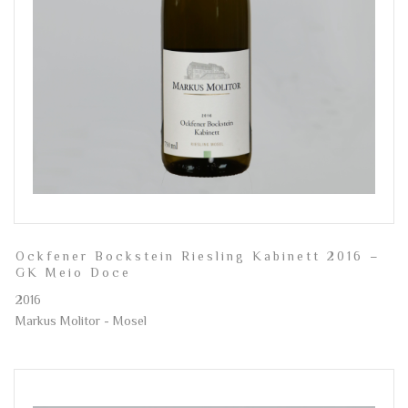
Ockfener Bockstein Riesling Kabinett 2016 –
GK Meio Doce
2016
Markus Molitor - Mosel