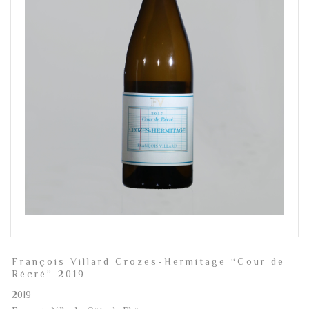
François Villard Crozes-Hermitage “Cour de
Récré” 2019
2019