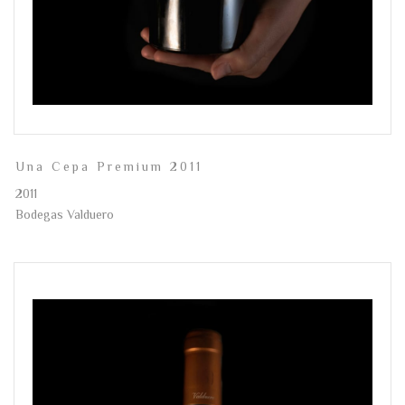
Una Cepa Premium 2011
2011
Bodegas Valduero