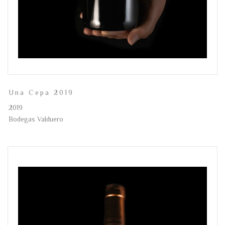
Una Cepa 2019
2019
Bodegas Valduero