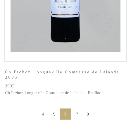
Ch Pichon Longueville Comtesse de Lalande
2003
2003
Ch Pichon Longueville Comtesse de Lalande - Pauillac
4
5
6
7
8