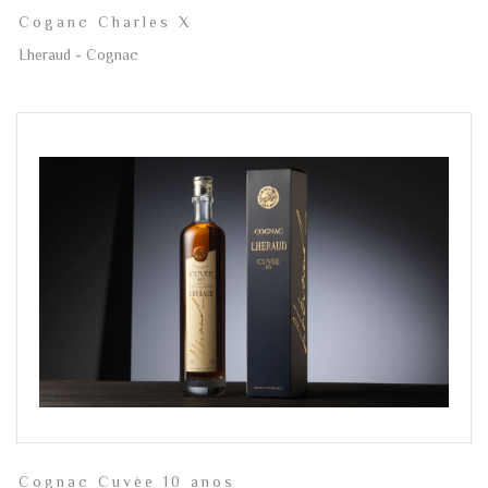
Coganc Charles X
Lheraud - Cognac
Cognac Cuvèe 10 anos