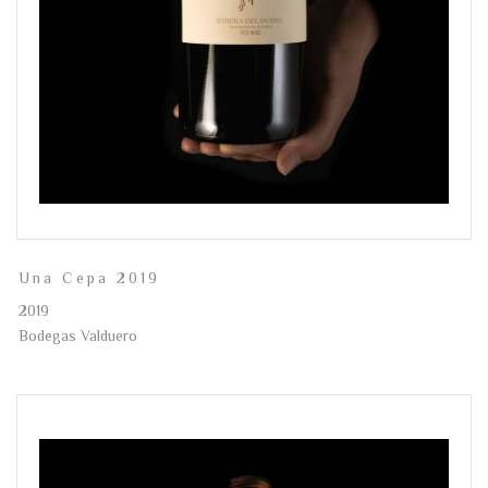
Una Cepa 2019
2019
Bodegas Valduero