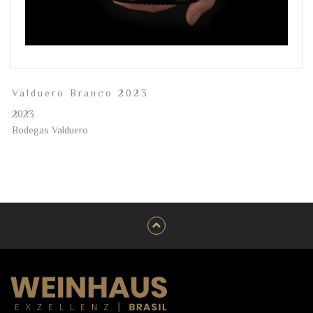
Valduero Branco 2023
2023
Bodegas Valduero