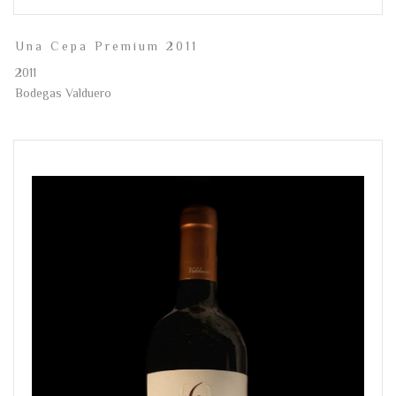
Una Cepa Premium 2011
2011
Bodegas Valduero