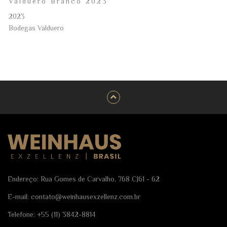
Valduero Branco 2023
2023
Bodegas Valduero
Endereço: Rua Gomes de Carvalho, 768 CJ61 - 62
E-mail:
contato@weinhausexzellenz.com.br
Telefone:
+55 (11) 3842-8814