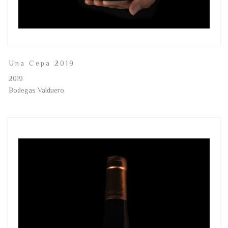
Una Cepa 2019
2019
Bodegas Valduero