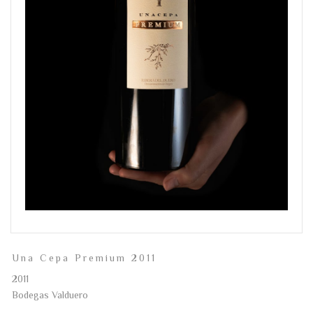
Una Cepa Premium 2011
2011
Bodegas Valduero