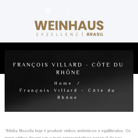
FRANÇOIS VILLARD - CÔTE DU
RHÔNE
Home
/
François Villard - Côte du
Rhône
“Minha filosofia hoje é produzir vinhos autênticos e equilibrados. Os
meus vinhos devem ser o mais representativos possível do seu