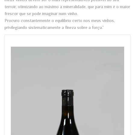
terroir, otimizando ao máximo a mineralidade, que para mim é o maior
frescor que se pode imaginar num vinho.
Procuro constantemente o equilíbrio certo nos meus vinhos,
privilegiando sistematicamente a fineza sobre a força.”