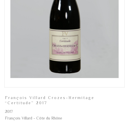
François Villard Crozes-Hermitage
“Certitude” 2017
2017
François Villard - Côte du Rhône