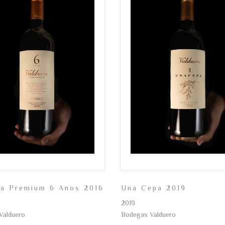
va Premium 6 Anos 2016
Una Cepa 2019
2019
Valduero
Bodegas Valduero