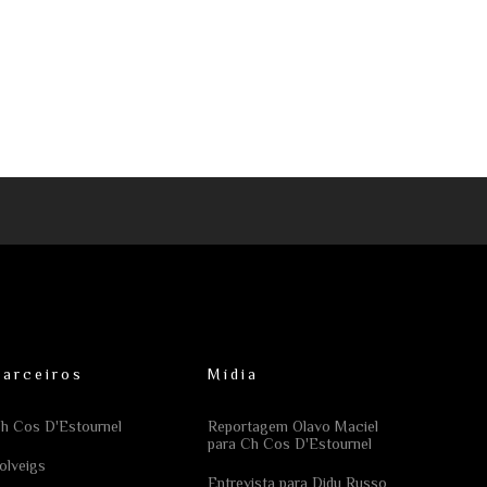
Parceiros
Mídia
h Cos D'Estournel
Reportagem Olavo Maciel
para Ch Cos D'Estournel
olveigs
Entrevista para Didu Russo