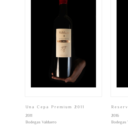
Una Cepa Premium 2011
Reser
2011
2016
Bodegas Valduero
Bodegas 