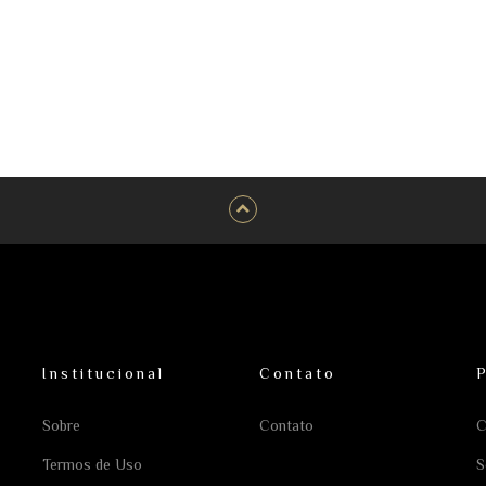
Institucional
Contato
Sobre
Contato
C
Termos de Uso
S