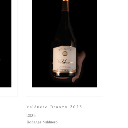
Valduero Branco 2023
2023
Bodegas Valduero