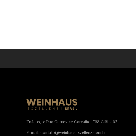
Endereço: Rua Gomes de Carvalho, 768 CJ61 - 62
E-mail:
contato@weinhausexzellenz.com.br