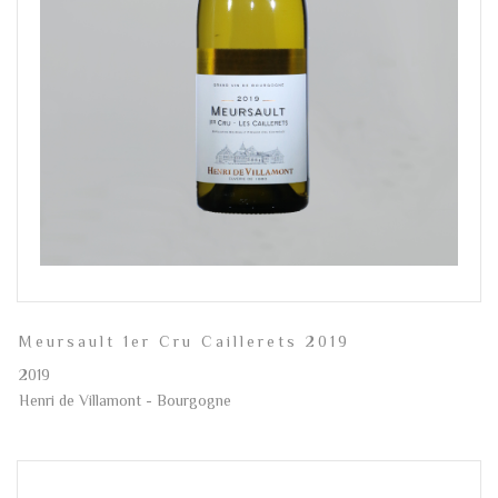
Meursault 1er Cru Caillerets 2019
2019
Henri de Villamont - Bourgogne