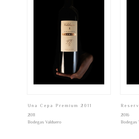
Una Cepa Premium 2011
Reser
2011
2016
Bodegas Valduero
Bodegas 