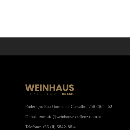
Endereço: Rua Gomes de Carvalho, 768 CJ61 - 62
E-mail:
contato@weinhausexzellenz.com.br
Telefone:
+55 (11) 3842-8814