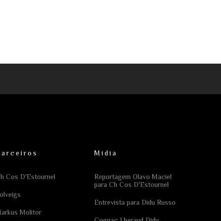
Parceiros
Mídia
h Cos D'Estournel
Reportagem Olavo Maciel
para Ch Cos D'Estournel
olveigs
Entrevista para Didu Russo
arkus Molitor
Cognac Lheraud Didu