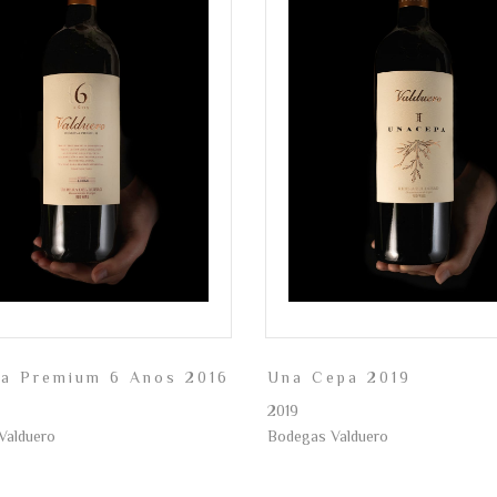
va Premium 6 Anos 2016
Una Cepa 2019
2019
Valduero
Bodegas Valduero