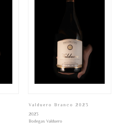
Valduero Branco 2023
2023
Bodegas Valduero