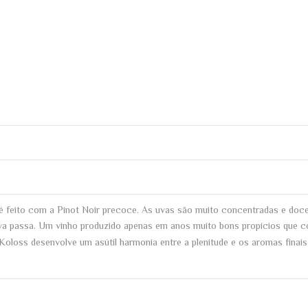
é feito com a Pinot Noir precoce. As uvas são muito concentradas e doce
 uva passa. Um vinho produzido apenas em anos muito bons propícios que 
Koloss desenvolve um asútil harmonia entre a plenitude e os aromas finai