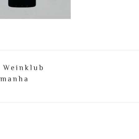
o Weinklub
lemanha