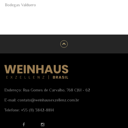
Bodegas Valduero
Endereço: Rua Gomes de Carvalho, 768 CJ61 - 62
E-mail:
contato@weinhausexzellenz.com.br
Telefone:
+55 (11) 3842-8814