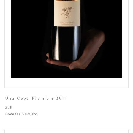
Una Cepa Premium 2011
2011
Bodegas Valduero