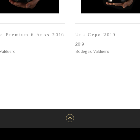
va Premium 6 Anos 2016
Una Cepa 2019
2019
Valduero
Bodegas Valduero