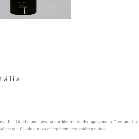
tália
eve Bibi Graetz, uma pessoa sorridente, criativo apaixonado. "Testamatt
idade que fala de pureza e elegância desta videira nativa.