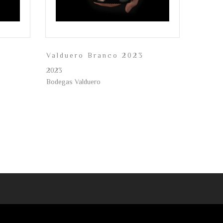
Valduero Branco 2023
2023
Bodegas Valduero