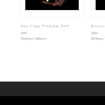
Una Cepa Premium 2011
Reser
2011
2016
Bodegas Valduero
Bodegas 