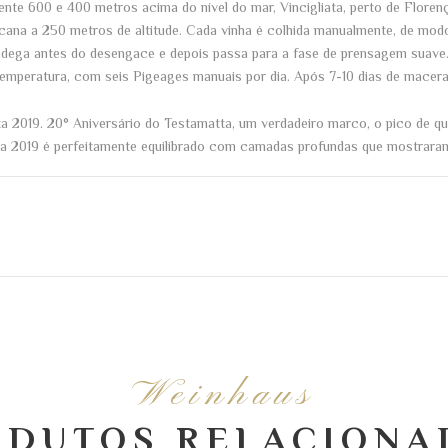
ente 600 e 400 metros acima do nível do mar, Vincigliata, perto de Flore
cana a 250 metros de altitude. Cada vinha é colhida manualmente, de modo 
dega antes do desengace e depois passa para a fase de prensagem suave.
emperatura, com seis Pigeages manuais por dia. Após 7-10 dias de maceraç
ta 2019. 20° Aniversário do Testamatta, um verdadeiro marco, o pico de q
a 2019 é perfeitamente equilibrado com camadas profundas que mostraram
Weinhaus
ODUTOS RELACIONA