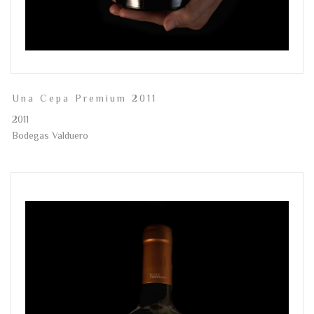
Una Cepa Premium 2011
2011
Bodegas Valduero