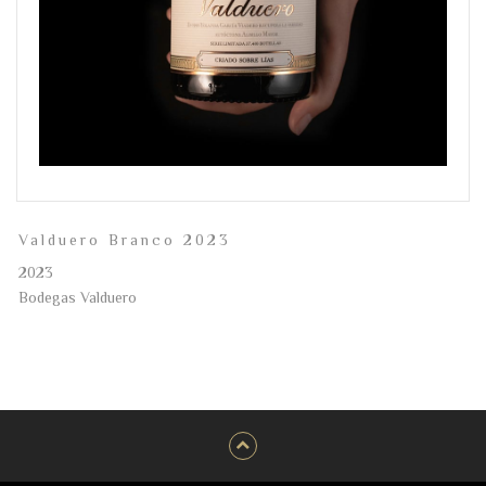
Valduero Branco 2023
2023
Bodegas Valduero