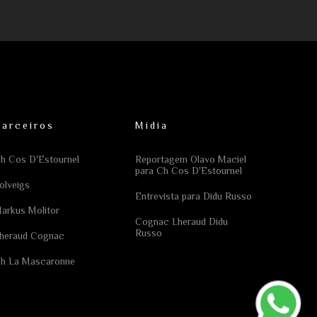
Parceiros
Mídia
h Cos D'Estournel
Reportagem Olavo Maciel
para Ch Cos D'Estournel
olveigs
Entrevista para Didu Russo
arkus Molitor
Cognac Lheraud Didu
Russo
heraud Cognac
h La Mascaronne