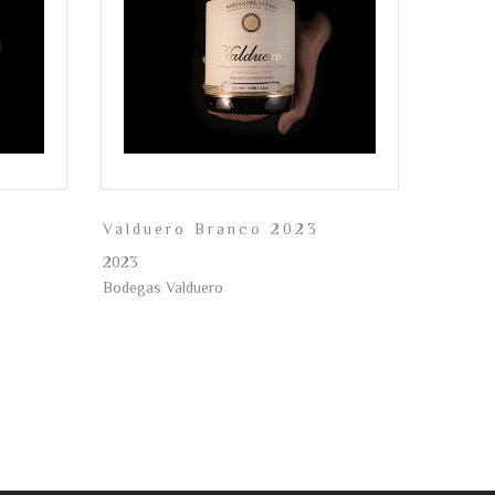
Valduero Branco 2023
2023
Bodegas Valduero