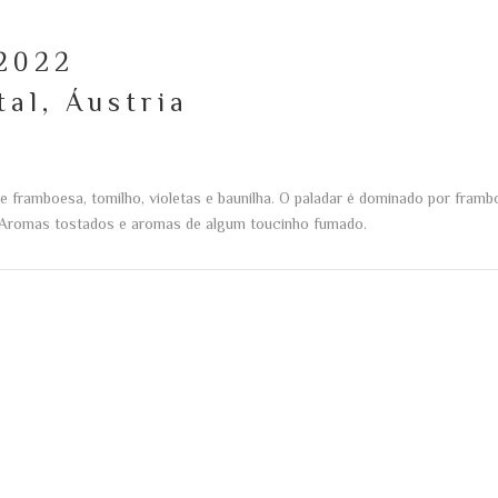
 2022
al, Áustria
de framboesa, tomilho, violetas e baunilha. O paladar é dominado por fra
a. Aromas tostados e aromas de algum toucinho fumado.