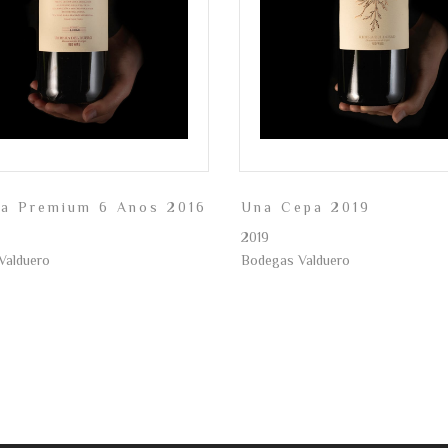
va Premium 6 Anos 2016
Una Cepa 2019
2019
Valduero
Bodegas Valduero