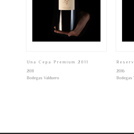
Una Cepa Premium 2011
Reser
2011
2016
Bodegas Valduero
Bodegas 