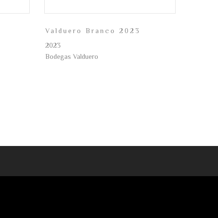
Valduero Branco 2023
2023
Bodegas Valduero