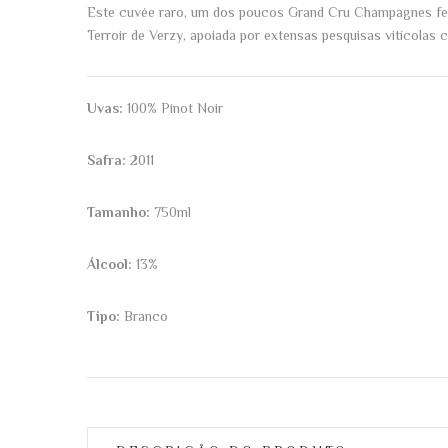
Este cuvée raro, um dos poucos Grand Cru Champagnes feitos
Terroir de Verzy, apoiada por extensas pesquisas vitícolas
Uvas:
100% Pinot Noir
Safra:
2011
Tamanho:
750ml
Álcool:
13%
Tipo:
Branco