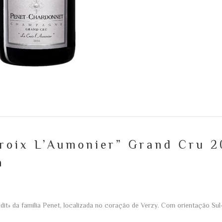
roix L’Aumonier” Grand Cru 2
a
udit» da família Penet, localizada no coração de Verzy. Com orientação Sul