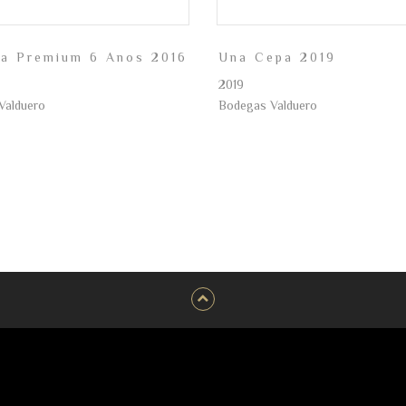
va Premium 6 Anos 2016
Una Cepa 2019
2019
Valduero
Bodegas Valduero