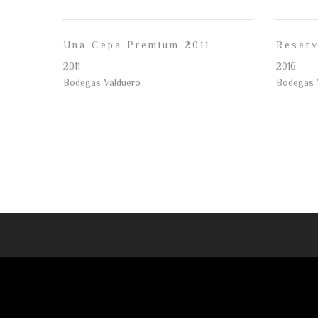
Una Cepa Premium 2011
Reser
2011
2016
Bodegas Valduero
Bodegas 