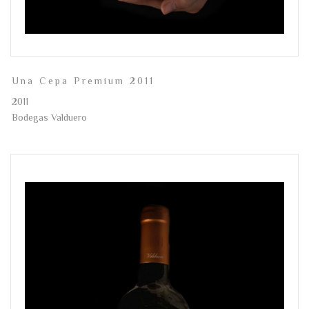
Una Cepa Premium 2011
2011
Bodegas Valduero