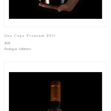
Una Cepa Premium 2011
2011
Bodegas Valduero