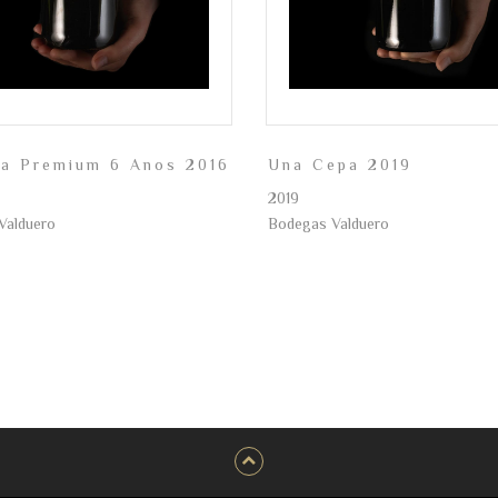
va Premium 6 Anos 2016
Una Cepa 2019
2019
Valduero
Bodegas Valduero