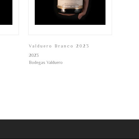
Valduero Branco 2023
2023
Bodegas Valduero