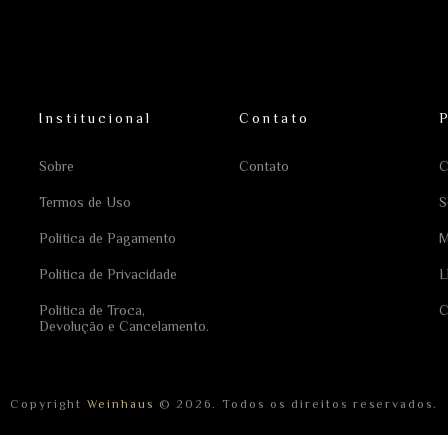
Institucional
Contato
Sobre
Contato
C
Termos de Uso
S
Política de Pagamento
M
Política de Privacidade
L
Política de Troca,
C
Devolução e Cancelamento.
Copyright
Weinhaus
© 2026. Todos os direitos reservados.