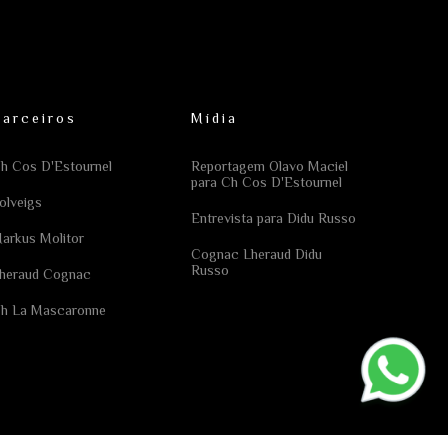
Parceiros
Mídia
h Cos D'Estournel
Reportagem Olavo Maciel
para Ch Cos D'Estournel
olveigs
Entrevista para Didu Russo
arkus Molitor
Cognac Lheraud Didu
Russo
heraud Cognac
h La Mascaronne