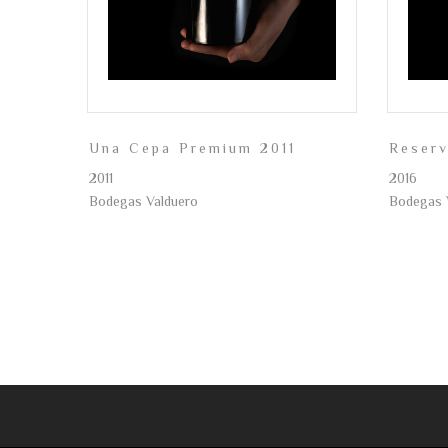
Una Cepa Premium 2011
Reser
2011
2016
Bodegas Valduero
Bodegas 