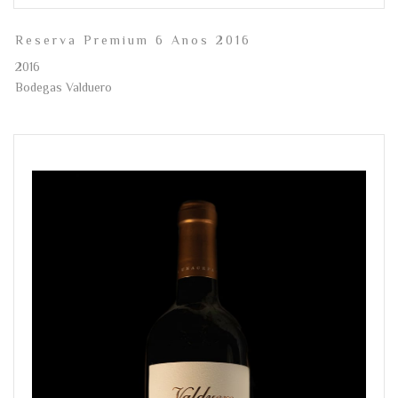
Reserva Premium 6 Anos 2016
2016
Bodegas Valduero