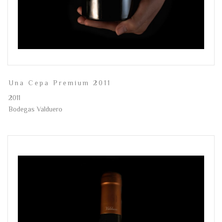
Una Cepa Premium 2011
2011
Bodegas Valduero