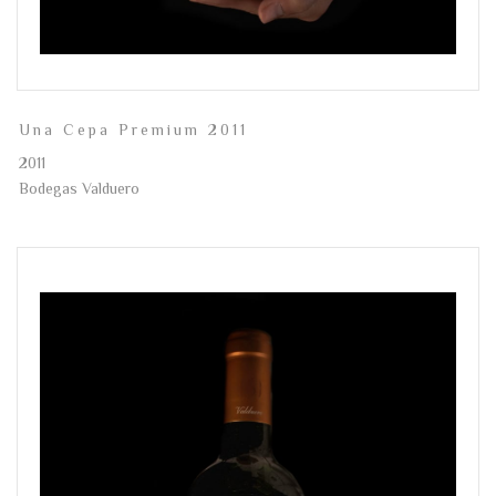
Una Cepa Premium 2011
2011
Bodegas Valduero