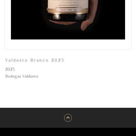
Valduero Branco 2023
2023
Bodegas Valduero