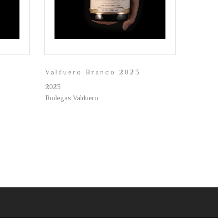
Valduero Branco 2023
2023
Bodegas Valduero