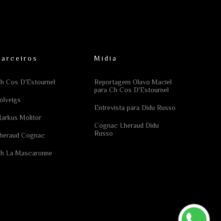
Parceiros
Mídia
h Cos D'Estournel
Reportagem Olavo Maciel
para Ch Cos D'Estournel
olveigs
Entrevista para Didu Russo
arkus Molitor
Cognac Lheraud Didu
Russo
heraud Cognac
h La Mascaronne