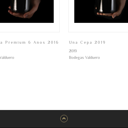
va Premium 6 Anos 2016
Una Cepa 2019
2019
Valduero
Bodegas Valduero