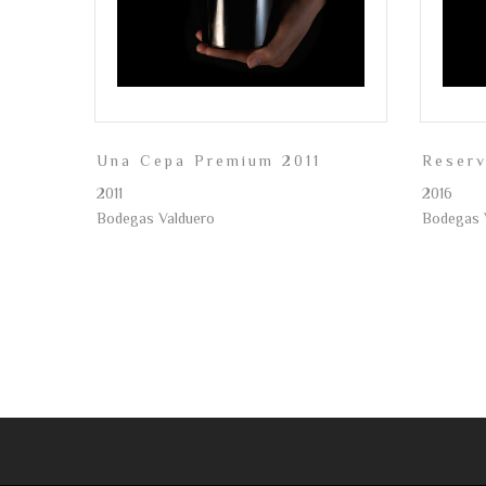
Una Cepa Premium 2011
Reser
2011
2016
Bodegas Valduero
Bodegas 