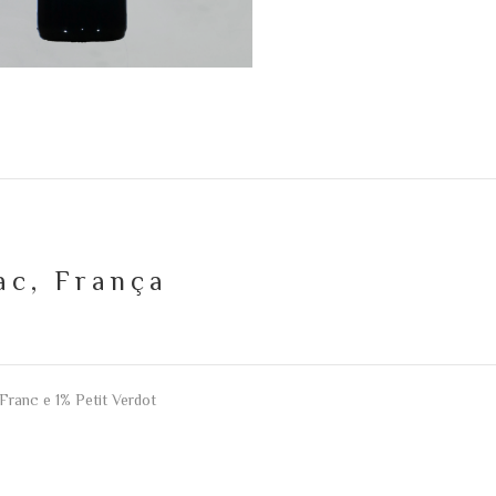
ac, França
ranc e 1% Petit Verdot