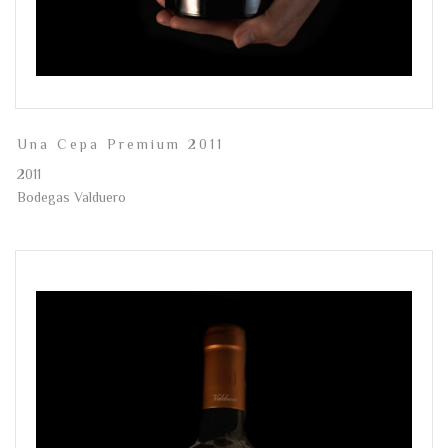
Una Cepa Premium 2011
2011
Bodegas Valduero