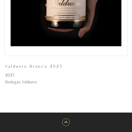
Valduero Branco 2023
2023
Bodegas Valduero