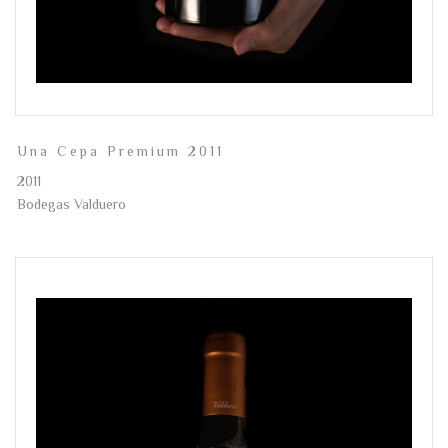
Una Cepa Premium 2011
2011
Bodegas Valduero