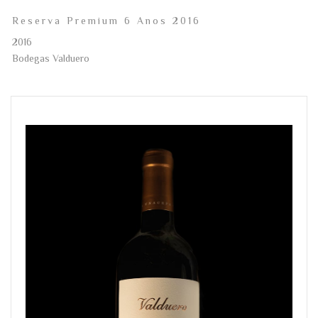
Reserva Premium 6 Anos 2016
2016
Bodegas Valduero