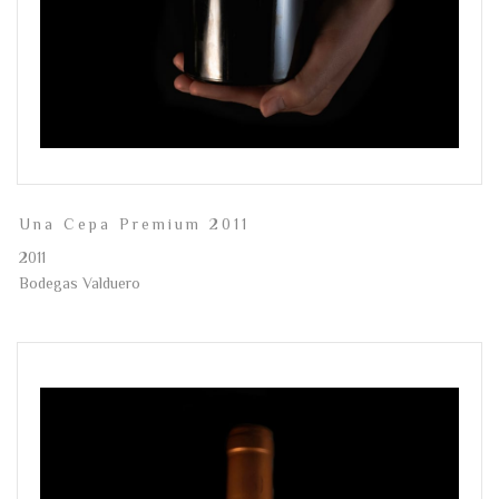
Una Cepa Premium 2011
2011
Bodegas Valduero