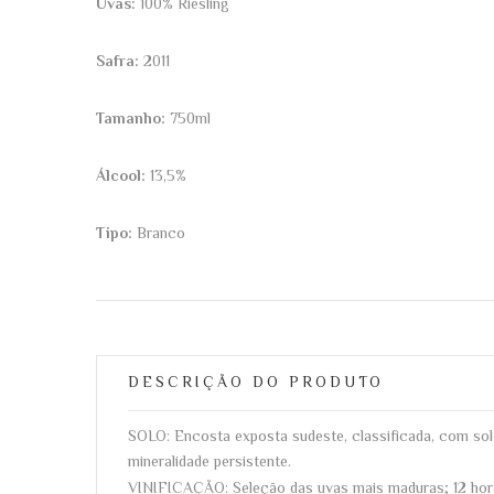
Uvas:
100% Riesling
Safra:
2011
Tamanho:
750ml
Álcool:
13,5%
Tipo:
Branco
DESCRIÇÃO DO PRODUTO
SOLO: Encosta exposta sudeste, classificada, com solo
mineralidade persistente.
VINIFICAÇÃO: Seleção das uvas mais maduras; 12 horas