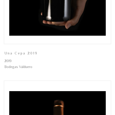
Una Cepa 2019
2019
Bodegas Valduero