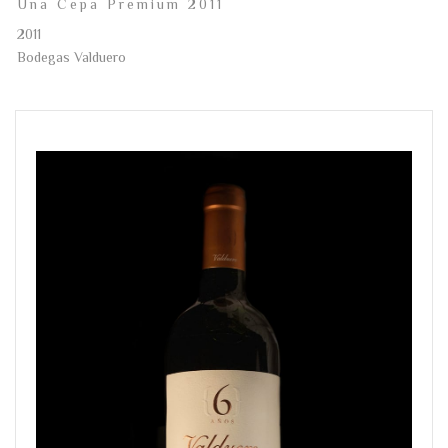
Una Cepa Premium 2011
2011
Bodegas Valduero