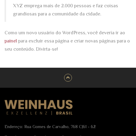
XYZ emprega mais de 2.000 pessoas e faz coisas
grandiosas para a comunidade da cidade.
Como um novo usuário do WordPress, você deveria ir ao
painel
para excluir essa página e criar novas páginas para o
seu conteúdo. Divirta-se!
Endereço: Rua Gomes de Carvalho, 768 CJ61 - 62